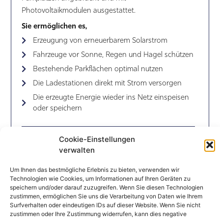
Photovoltaikmodulen ausgestattet.
Sie ermöglichen es,
Erzeugung von erneuerbarem Solarstrom
Fahrzeuge vor Sonne, Regen und Hagel schützen
Bestehende Parkflächen optimal nutzen
Die Ladestationen direkt mit Strom versorgen
Die erzeugte Energie wieder ins Netz einspeisen
oder speichern
Cookie-Einstellungen
Batteriespeicher
verwalten
Die Batterie speichert die tagsüber erzeugte
Um Ihnen das bestmögliche Erlebnis zu bieten, verwenden wir
Technologien wie Cookies, um Informationen auf Ihren Geräten zu
Solarenergie, damit sie genutzt werden kann, wenn
speichern und/oder darauf zuzugreifen. Wenn Sie diesen Technologien
die Erzeugung geringer ist oder der Bedarf steigt.
zustimmen, ermöglichen Sie uns die Verarbeitung von Daten wie Ihrem
Surfverhalten oder eindeutigen IDs auf dieser Website. Wenn Sie nicht
Die Speicherung ermöglicht insbesondere:
zustimmen oder Ihre Zustimmung widerrufen, kann dies negative