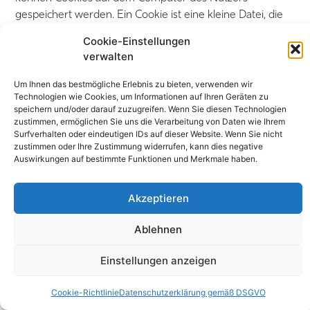
gespeichert werden. Ein Cookie ist eine kleine Datei, die
keine Identifizierung des Nutzers ermöglicht, sondern
Cookie-Einstellungen
Informationen über die Navigation eines Computers auf
verwalten
einer Website speichert. Die so gewonnenen Daten
dienen dazu, die spätere Navigation auf der Website zu
Um Ihnen das bestmögliche Erlebnis zu bieten, verwenden wir
erleichtern, und sollen zudem verschiedene Maßnahmen
Technologien wie Cookies, um Informationen auf Ihren Geräten zu
speichern und/oder darauf zuzugreifen. Wenn Sie diesen Technologien
zur Erfassung der Besucherzahlen ermöglichen. Die
zustimmen, ermöglichen Sie uns die Verarbeitung von Daten wie Ihrem
Ablehnung der Installation eines Cookies kann dazu
Surfverhalten oder eindeutigen IDs auf dieser Website. Wenn Sie nicht
führen, dass bestimmte Dienste nicht genutzt werden
zustimmen oder Ihre Zustimmung widerrufen, kann dies negative
Auswirkungen auf bestimmte Funktionen und Merkmale haben.
können. Der Nutzer kann seinen Computer jedoch wie
folgt konfigurieren, um die Installation von Cookies
abzulehnen:
Akzeptieren
Im Internet Explorer: Registerkarte „Extras“
Ablehnen
(Zahnrad-Symbol oben rechts) / Internetoptionen.
Klicken Sie auf „Datenschutz“ und wählen Sie „Alle
Einstellungen anzeigen
Cookies blockieren“. Bestätigen Sie mit „OK“.
In Firefox: Klicken Sie oben im Browserfenster auf
Cookie-Richtlinie
Datenschutzerklärung gemäß DSGVO
die Schaltfläche „Firefox“ und wechseln Sie dann zur