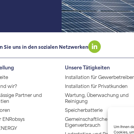
n Sie uns in den sozialen Netzwerken
ellung
Unsere Tätigkeiten
eite
Installation für Gewerbetreib
ind wir?
Installation für Privatkunden
lässige Partner und
Wartung, Überwachung und
tien
Reinigung
toren
Speicherbatterie
r ENRobsys
Gemeinschaftlicher
Eigenverbrauch
ENERGY
Um Ihnen da
Cookies, um
Ladestation und Parkplatz-