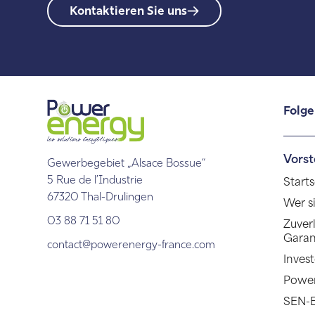
Kontaktieren Sie uns
Folge
Vorst
Gewerbegebiet „Alsace Bossue“
Starts
5 Rue de l’Industrie
67320 Thal-Drulingen
Wer s
03 88 71 51 80
Zuver
Garan
contact@powerenergy-france.com
Inves
Powe
SEN-